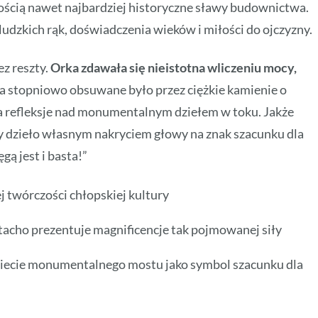
rością nawet najbardziej historyczne sławy budownictwa.
dzkich rąk, doświadczenia wieków i miłości do ojczyzny.
z reszty.
Orka zdawała się nieistotna wliczeniu mocy,
a stopniowo obsuwane było przez ciężkie kamienie o
ła refleksje nad monumentalnym dziełem w toku. Jakże
 dzieło własnym nakryciem głowy na znak szacunku dla
ą jest i basta!”
 twórczości chłopskiej kultury
acho prezentuje magnificencje tak pojmowanej siły
iniecie monumentalnego mostu jako symbol szacunku dla