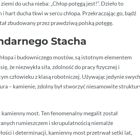
iemi do ucha nieba: „Chłop potęgą jest!”. Dzieło to
 hart ducha tkwi w sercu chłopa. Przekraczając go, bądź
ostał zbudowany przez prawdziwą polską potęgę.
ndarnego Stacha
 chłopa i budowniczego mostów, są istotnym elementem
ię, że niezwykła siła, zdolność do pracy fizycznej i
stym człowieku z klasą robotniczej. Używając jedynie swyc
atura – kamienie, zdolny był stworzyć niesamowite struktur
st kamienny most. Ten fenomenalny megalit został
ranych rumieszczem i skrupulatnością niemalże
ści i determinacji, kamienny most przetrwał setki lat,