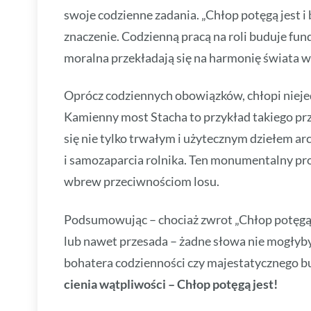
swoje codzienne zadania. „Chłop potęgą jest i b
znaczenie. Codzienną pracą na roli buduje fund
moralna przekładają się na harmonię świata w
Oprócz codziennych obowiązków, chłopi nieje
Kamienny most Stacha to przykład takiego prz
się nie tylko trwałym i użytecznym dziełem ar
i samozaparcia rolnika. Ten monumentalny pro
wbrew przeciwnościom losu.
Podsumowując – chociaż zwrot „Chłop potęgą 
lub nawet przesada – żadne słowa nie mogłyby
bohatera codzienności czy majestatycznego b
cienia wątpliwości – Chłop potęgą jest!