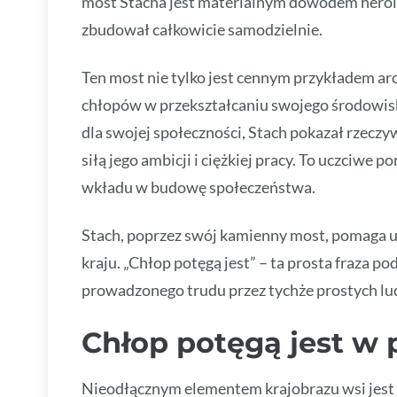
most Stacha jest materialnym dowodem heroiz
zbudował całkowicie samodzielnie.
Ten most nie tylko jest cennym przykładem ar
chłopów w przekształcaniu swojego środowis
dla swojej społeczności, Stach pokazał rzec
siłą jego ambicji i ciężkiej pracy. To uczciwe
wkładu w budowę społeczeństwa.
Stach, poprzez swój kamienny most, pomaga u
kraju. „Chłop potęgą jest” – ta prosta fraza 
prowadzonego trudu przez tychże prostych lud
Chłop potęgą jest w 
Nieodłącznym elementem krajobrazu wsi jest c