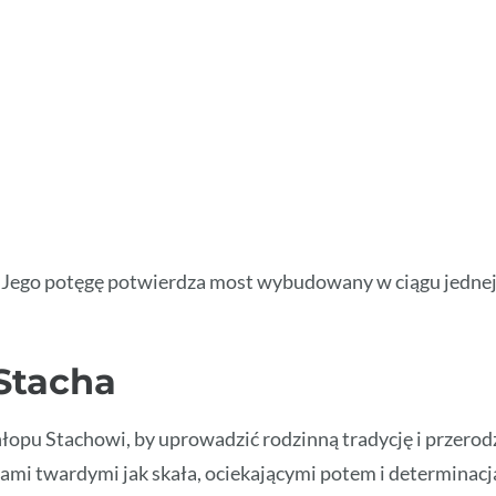
ły. Jego potęgę potwierdza most wybudowany w ciągu jedne
Stacha
łopu Stachowi, by uprowadzić rodzinną tradycję i przerod
ękami twardymi jak skała, ociekającymi potem i determinacj