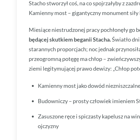
Stacho stworzył coś, na co spojrzałyby z zazd
Kamienny most – gigantyczny monument siły lu
Miesiące niestrudzonej pracy pochłonęły go be
będącej skutkiem beganii Stacha.
Światło dni
starannych proporcjach; noc jednak przynosi
przeogromną potęgę ma chłop – zwieńczywszy
ziemi legitymującej prawo dewizy: „Chłop potęg
Kamienny most jako dowód niezniszczalnej
Budowniczy – prosty człowiek imieniem St
Zasuszone ręce i spiczasty kapelusz na w
ojczyzny