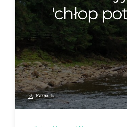
'chłop po
Karpacka