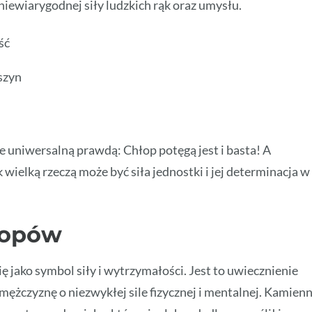
iewiarygodnej siły ludzkich rąk oraz umysłu.
ść
szyn
e uniwersalną prawdą: Chłop potęgą jest i basta! A
wielką rzeczą może być siła jednostki i jej determinacja w
łopów
ię jako symbol siły i wytrzymałości. Jest to uwiecznienie
mężczyznę o niezwykłej sile fizycznej i mentalnej. Kamien