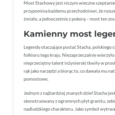
Most Stachowy jest niczym wieczne szeptanie z
przypomina każdemu przechodniowi, że rozum i
śmiało, a jednocześnie z pokorą – most ten z
Kamienny most lege
Legendy otaczające postać Stacha, polskiego
folkloru tego kraju. Niezaprzeczalnie wierzyło s
nieprzeciętny talent inżynierski tkwiły w pro
rąk jako narzędzi a biorąc to, co dawała mu n
pomostowe.
Jednym z najbardziej znanych dzieł Stacha je
skonstruowany z ogromnych płyt granitu, zeb
nadludzkiego charakteru. Jako symbol wytrwało