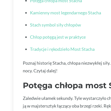
Potęga chłopa most Stacha
Kamienny most legendarnego Stacha
Stach symbol siły chłopów
Chłop potęgą jest w praktyce
Tradycje i rękodzieło Most Stacha
Poznaj historię Stacha, chłopa niezwykłej si
nocy. Czytaj dalej!
Potęga chłopa most 
Zaledwie ułamek sekundy. Tyle wystarczyło ch
ją w majstersztyk łączący oba brzegi rzeki. R