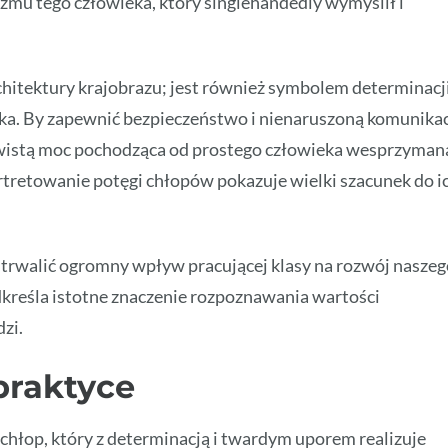
mu tego człowieka, który singlehandedly wymyślił i
chitektury krajobrazu; jest również symbolem determinacj
ka. By zapewnić bezpieczeństwo i nienaruszoną komunika
zywistą moc pochodząca od prostego człowieka wesprzyman
 portretowanie potęgi chłopów pokazuje wielki szacunek do i
trwalić ogromny wpływ pracującej klasy na rozwój naszeg
podkreśla istotne znaczenie rozpoznawania wartości
zi.
praktyce
hłop, który z determinacją i twardym uporem realizuje