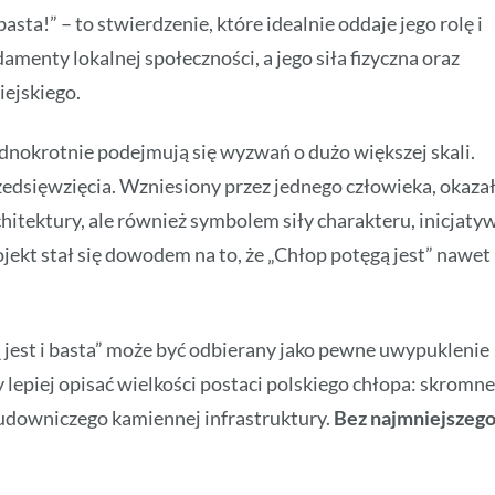
asta!” – to stwierdzenie, które idealnie oddaje jego rolę i
amenty lokalnej społeczności, a jego siła fizyczna oraz
iejskiego.
dnokrotnie podejmują się wyzwań o dużo większej skali.
edsięwzięcia. Wzniesiony przez jednego człowieka, okaza
chitektury, ale również symbolem siły charakteru, inicjaty
jekt stał się dowodem na to, że „Chłop potęgą jest” nawet
jest i basta” może być odbierany jako pewne uwypuklenie
 lepiej opisać wielkości postaci polskiego chłopa: skromn
udowniczego kamiennej infrastruktury.
Bez najmniejszeg